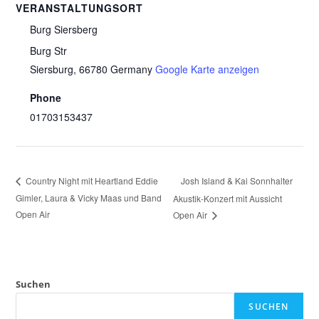
VERANSTALTUNGSORT
Burg Siersberg
Burg Str
Siersburg
,
66780
Germany
Google Karte anzeigen
Phone
01703153437
Josh Island & Kai Sonnhalter
Country Night mit Heartland Eddie
Gimler, Laura & Vicky Maas und Band
Akustik-Konzert mit Aussicht
Open Air
Open Air
Suchen
SUCHEN